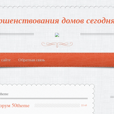
ршенствования домов сегодня
 сайте
Обратная связь
theme
орум 50theme
22:45