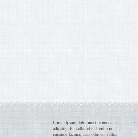
Lorem ipsum dolor amet, consecteur
adipsing. Phasellus efend, enim non
euismod lacinia, urna odio convallis,